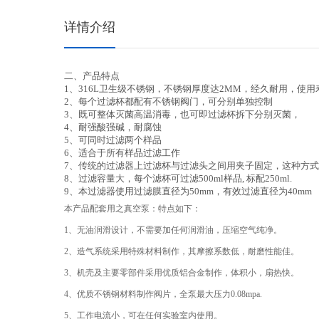
详情介绍
二、产品特点
1、316L卫生级不锈钢，不锈钢厚度达2MM，经久耐用，使
2、每个过滤杯都配有不锈钢阀门，可分别单独控制
3、既可整体灭菌高温消毒，也可即过滤杯拆下分别灭菌，
4、耐强酸强碱，耐腐蚀
5、可同时过滤两个样品
6、适合于所有样品过滤工作
7、传统的过滤器上过滤杯与过滤头之间用夹子固定，这种方
8、过滤容量大，每个滤杯可过滤500ml样品, 标配250ml.
9、本过滤器使用过滤膜直径为50mm，有效过滤直径为40mm
本产品配套用之真空泵：特点如下：
1、无油润滑设计，不需要加任何润滑油，压缩空气纯净。
2、造气系统采用特殊材料制作，其摩擦系数低，耐磨性能佳。
3、机壳及主要零部件采用优质铝合金制作，体积小，扇热快。
4、优质不锈钢材料制作阀片，全泵最大压力0.08mpa.
5、工作电流小，可在任何实验室内使用。