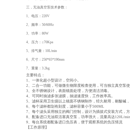
三，无油真空泵技术参数：
1、电压：220V
2、频率：50/60Hz
3、功率：80W
4、压力：≥70Kpa
5、排气量：10L/min
6、尺寸：250*65*190mm
7、重量：3.2kg
主要特点：
1、一体化超小型设计，空间小。
2、二合一功能，可做微生物限度检查使用，可当独立真空泵
3、全不锈钢设计，表面镜面处理，方便清洁消毒。
4、可同时抽滤多张滤膜，抽滤速度快，工作效率高。
5、滤杯采用卫生级以上镜面不锈钢制作，经久耐用，耐酸碱
6、每个滤杯都划有刻度，滤杯容量小于500ML
7、每个滤头采用独立的阀门控制，设计为插拔式安装方式，
8、配备进口无油双活塞真空泵，功率强大，流量高达120L/min
9、每台系统都配备进口负压表，便于观察系统的负压情况
【工作原理】