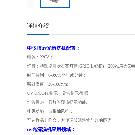
详情介绍
中仪博
uv
光清洗机配置：
电源：
220V
；
灯管：特殊格册状石英灯管
(GRID LAMP)
，
200W,
寿命
500
时间控制：
0-99.99
小时或分钟；
照射高度：
20-100mm;
UV ON/OFF
指示，异常指示
/
警报
;
灯管预热：具灯管预热提示功能
;
排风功能：自带抽风机；
可选样品升降台，方便调节清洗物与灯的距离
uv
光清洗机应用领域：