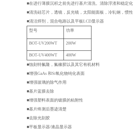
■在进行薄膜沉积之前先进行基片清洗。清除浮渣和稳定
■清洗硅芯片，透镜，反光镜，太阳能面板，冷轧钢，惯
■清洁焊剂，混合电路以及平板
LCD
显示器
型号
功率
BOT-UV200WT
200W
BOT-UV400WT
400W
■蚀刻特氟隆，氟橡胶以及其它有机材料
■增强
GaAs
和
Si
氧化物钝化表面
■增强玻璃的除气作用
■基片蓝膜去除
■增强塑料表面的镀膜的粘附性
■基片终测后墨迹清楚
■去除光刻胶
■平板显示器
/
液晶显示器