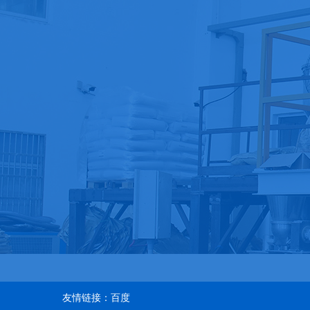
公司地址
北京市通州区恒业北七街6号院17号楼2层101-2743室
天津办公地址： 天津市武清区高村镇学院道南侧嘉
宇广场5号楼202
友情链接：
百度