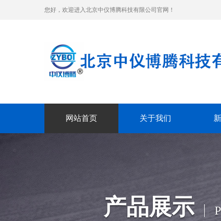
您好，欢迎进入北京中仪博腾科技有限公司官网！
网站首页
关于我们
产品展示